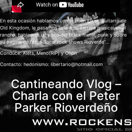
En esta ocasión hablamos con el buen Efren, guitarro de
Old Kingdom, le pasamos lista a su carrera musical en el
rancho, hablamos un poco del black metal, punk y sobre
su pagina de fotos “local rock shows Rioverde”…
Conduce: Alets, Meno(RIP) y Ohón
Contacto: hedonismo:
libertario@hotmail.com
Cantineando Vlog –
Charla con el Peter
Parker Rioverdeño