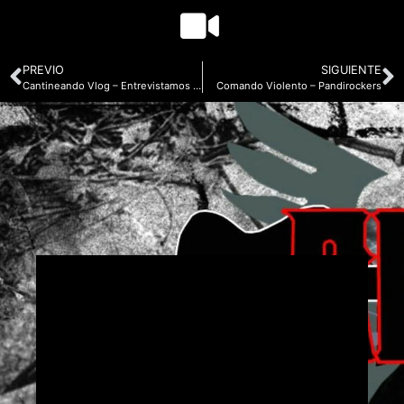
PREVIO
SIGUIENTE
Cantineando Vlog – Entrevistamos al panderito del Gis
Comando Violento – Pandirockers