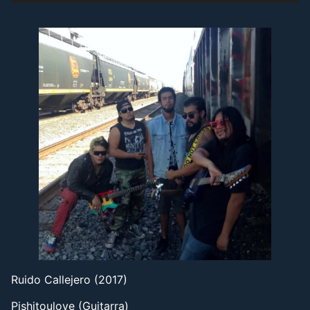
6. Las Calacas - Craneos Rotos
7. Soy De Lo Peor - Craneos Rotos
8. La Policía - Craneos Rotos
9. El SIDA - Craneos Rotos
10. Punx Hasta La Madre - Craneos Rotos
11. Existencia - Craneos Rotos
12. La Vieja Escuela - Craneos Rotos
Ruido Callejero (2017)
Pishitoulove (Guitarra)