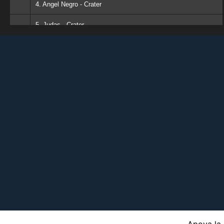
4. Angel Negro - Crater
5. Judas - Crater
6. Extasis - Crater
7. Jinete Negro - Crater
8. Guerrero de la Fe - Crater
9. Soldados de Dios - Crater
10. Crater - Crater