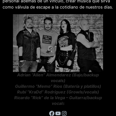
personal además de un vínculo, crear música que sirva
como válvula de escape a la cotidiano de nuestros días.
Adrian “Alien” Almendarez (Bajo/backup
vocals)
Guillermo “Memo” Rios (Batería y platillos)
Rubí “KraDd” Rodríguez (Growls/vocals)
Ricardo “Rick” de la Vega – Guitarra/backup
vocal
s