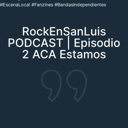
#EscenaLocal #Fanzines #BandasIndependientes
RockEnSanLuis
PODCAST | Episodio
2 ACA Estamos