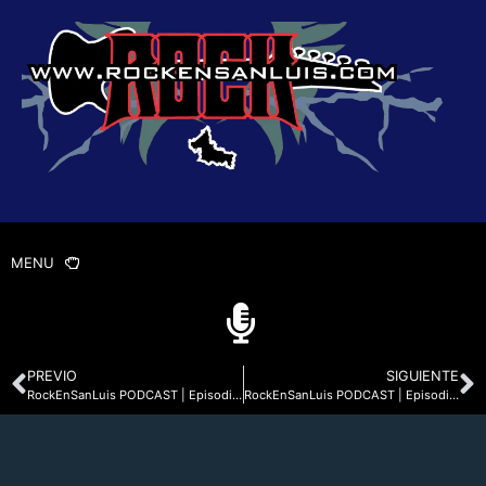
MENU
PREVIO
SIGUIENTE
RockEnSanLuis PODCAST | Episodio 1 Testimonio del Rock En San Luis Potosí
RockEnSanLuis PODCAST | Episodio 3 La Bruja