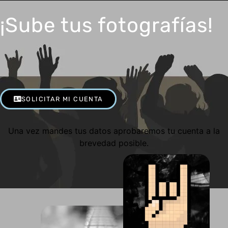
¡Sube tus fotografías!
SOLICITAR MI CUENTA
Una vez mandes tus datos aprobaremos tu cuenta a la
brevedad posible.